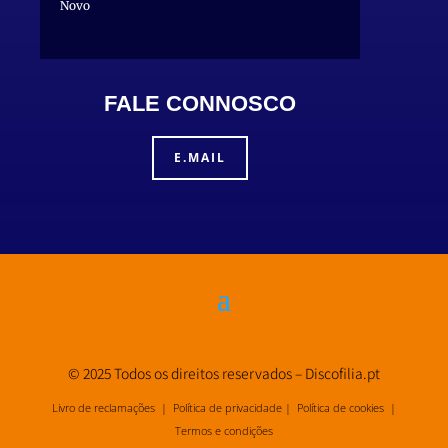
Novo
FALE CONNOSCO
E.MAIL
© 2025 Todos os direitos reservados – Discofilia.pt
Livro de reclamações |
Política de privacidade
|
Política de cookies
|
Termos e condições